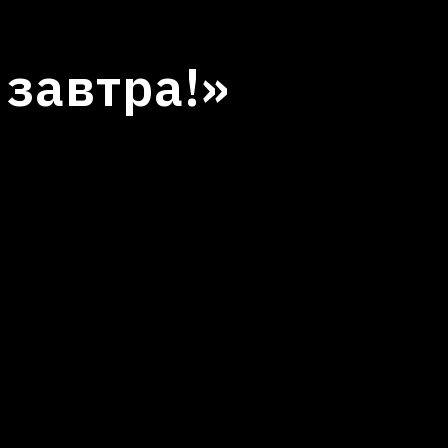
я
 завтра!»
)