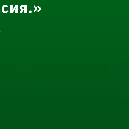
сия.»
г