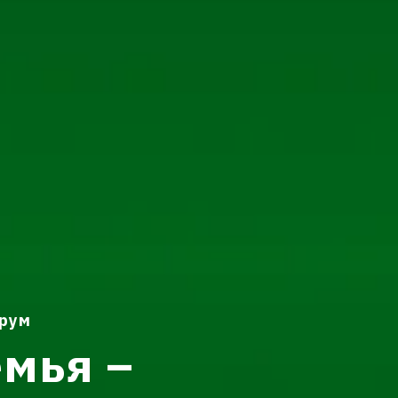
рум
емья –