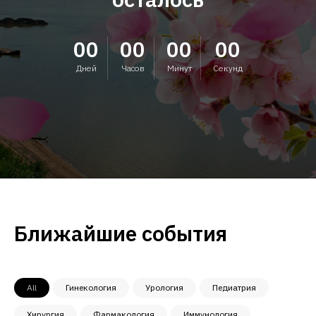
00
00
00
00
Дней
Часов
Минут
Секунд
Ближайшие события
All
Гинекология
Урология
Педиатрия
Хирургия
Фармакология
Иммунология