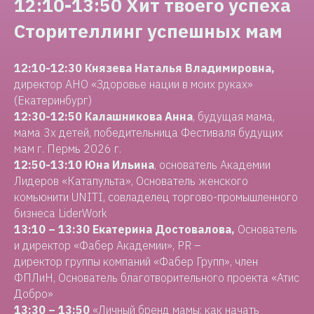
12:10-13:50 Хит твоего успеха
Сторителлинг успешных мам
12:10-12:30 Князева Наталья Владимировна,
директор АНО «Здоровье нации в моих руках»
(Екатеринбург)
12:30-12:50
Калашникова Анна
, будущая мама,
мама 3х детей, победительница Фестиваля будущих
мам г. Пермь 2026 г.
12:50-13:10 Юна Ильина
, основатель Академии
Лидеров «Катапульта», Основатель женского
комьюнити UNITI, совладелец торгово-промышленного
бизнеса LiderWork
13:10 – 13:30
Екатерина Достовалова,
Основатель
и директор «Фабер Академии», PR –
директор группы компаний «Фабер Групп», член
ФПЛиН, Основатель благотворительного проекта «Атис
Добро»
13:30 – 13:50
«Личный бренд мамы: как начать