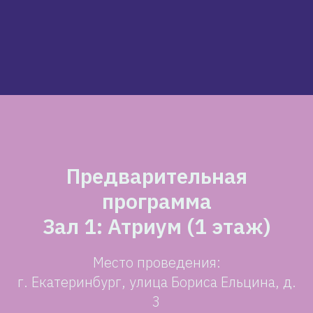
Предварительная
программа
Зал 1: Атриум (1 этаж)
Место проведения:
г. Екатеринбург, улица Бориса Ельцина, д.
3