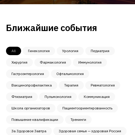
Ближайшие события
All
Гинекология
Урология
Педиатрия
Хирургия
Фармакология
Иммунология
Гастроэнтерология
Офтальмология
Вакцинопрофилактика
Терапия
Ревматология
Фтизиатрия
Пульмонология
Коммуникация
Школа организаторов
Пациентоориентированность
Повышение квалификации
Тренинги
За Здоровое Завтра
Здоровая семья — здоровая Россия