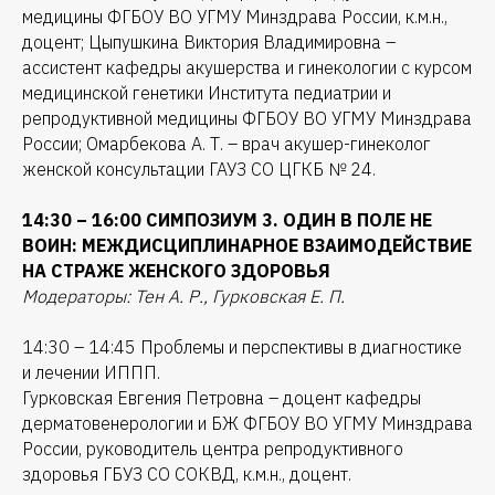
медицины ФГБОУ ВО УГМУ Минздрава России, к.м.н.,
доцент; Цыпушкина Виктория Владимировна –
ассистент кафедры акушерства и гинекологии с курсом
медицинской генетики Института педиатрии и
репродуктивной медицины ФГБОУ ВО УГМУ Минздрава
России; Омарбекова А. Т. – врач акушер-гинеколог
женской консультации ГАУЗ СО ЦГКБ № 24.
14:30 – 16:00 СИМПОЗИУМ 3. ОДИН В ПОЛЕ НЕ
ВОИН: МЕЖДИСЦИПЛИНАРНОЕ ВЗАИМОДЕЙСТВИЕ
НА СТРАЖЕ ЖЕНСКОГО ЗДОРОВЬЯ
Модераторы: Тен А. Р., Гурковская Е. П.
14:30 – 14:45 Проблемы и перспективы в диагностике
и лечении ИППП.
Гурковская Евгения Петровна – доцент кафедры
дерматовенерологии и БЖ ФГБОУ ВО УГМУ Минздрава
России, руководитель центра репродуктивного
здоровья ГБУЗ СО СОКВД, к.м.н., доцент.