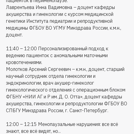
пациенток в перименопаузе.
Лаврентьева Инна Вадимовна – доцент кафедры
акушерства и гинекологии с курсом медицинской
генетики Института педиатрии и репродуктивной
медицины ФГБОУ ВО УГМУ Минздрава России, к.м.н.,
доцент.
11:40 – 12:00 Персонализированный подход к
ведению пациенток с аномальными маточными
кровотечениями.
Молотков Арсений Сергеевич – к.м.н., доцент, старший
научный сотрудник отдела гинекологии и
эндокринологии, врач акушер-гинеколог
гинекологического отделения с операционным блоком
ФГБНУ «НИИ АГ и Р им. Д. О. Отта», доцент кафедры
акушерства, гинекологии и репродуктологии ФГБОУ ВО
СПБГУ Минздрава России, г. Санкт-Петербург.
12:00 – 12:15 Менопаузальные нарушения: все всё
знают, все всё видят, но...